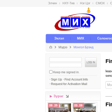
Элчин
НХҮ-Төв
Нэг Цэг
СМОX
С
메뉴 건너뛰기
Эxлэл
МИX
Солонго
Мэдээ
Монгол Брэнд
S
Fi
i
g
leas
Keep me signed in.
n
send
I
Sign Up
Find Account Info
n
Request for Activation Mail
Зураг
▶
Fi