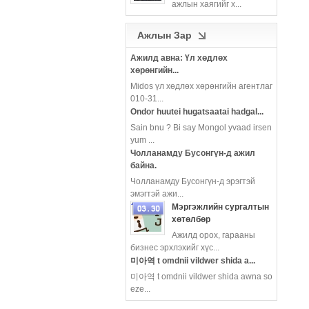
ажлын хаягийг х...
more
Ажлын Зар
Ажилд авна: Үл хөдлөх
хөрөнгийн...
Midos үл хөдлөх хөрөнгийн агентлаг
010-31...
Ondor huutei hugatsaatai hadgal...
Sain bnu ? Bi say Mongol yvaad irsen
yum ...
Чолланамду Бусонгүн-д ажил
байна.
Чолланамду Бусонгүн-д эрэгтэй
эмэгтэй ажи...
Мэргэжлийн сургалтын
хөтөлбөр
Ажилд орох, гарааны
more
бизнес эрхлэхийг хүс...
미아역 t omdnii vildwer shida a...
미아역 t omdnii vildwer shida awna so
eze...