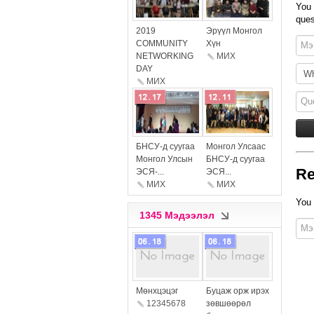
You 
ques
more
more
2019
Эрүүл Монгол
COMMUNITY
Хүн
NETWORKING
МИX
DAY
МИX
more
more
БНСУ-д суугаа
Монгол Улсаас
Монгол Улсын
БНСУ-д суугаа
Re
ЭСЯ-...
ЭСЯ...
МИX
МИX
You 
1345 Мэдээлэл
more
more
Мөнхцэцэг
Буцаж орж ирэх
12345678
зөвшөөрөл