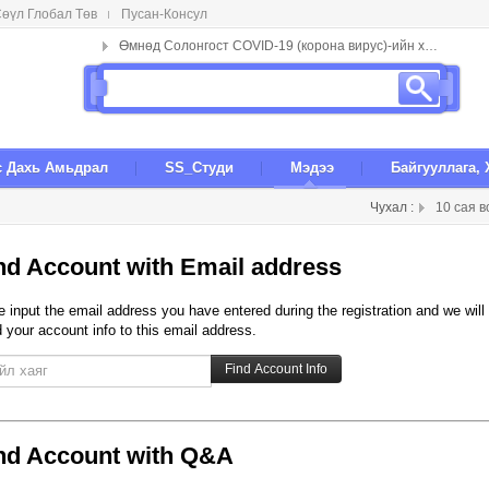
өүл Глобал Төв
Пусан-Консул
Өмнөд Солонгост COVID-19 (корона вирус)-ийн халдвар бүхий хүний тоо 556 болов.
с Даxь Амьдрал
SS_Студи
Мэдээ
Байгууллага,
Чухал :
10 сая в
nd Account with Email address
e input the email address you have entered during the registration and we will
 your account info to this email address.
nd Account with Q&A