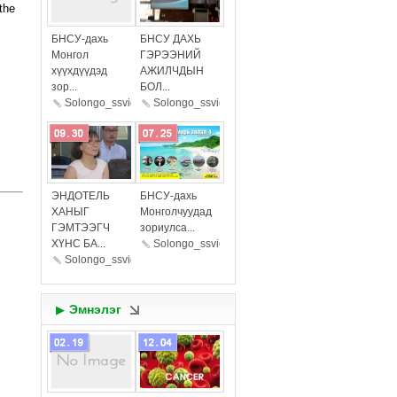
the
more
more
БНСУ-дахь
БНСУ ДАХЬ
Монгол
ГЭРЭЭНИЙ
хүүхдүүдэд
АЖИЛЧДЫН
зор...
БОЛ...
Solongo_ssvideostudio
Solongo_ssvideostudio
more
more
ЭНДОТЕЛЬ
БНСУ-дахь
ХАНЫГ
Монголчуудад
ГЭМТЭЭГЧ
зориулса...
ХҮНС БА...
Solongo_ssvideostudio
Solongo_ssvideostudio
Эмнэлэг
▶
more
more