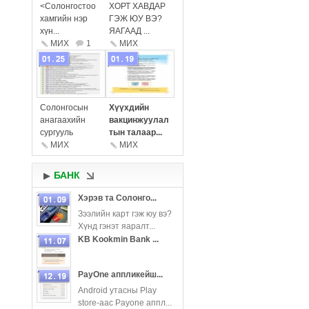
<Солонгостоо
ХОРТ ХАВДАР
хамгийн нэр
ГЭЖ ЮУ ВЭ?
хүн...
ЯАГААД ...
МИX
1
МИX
more
more
Солонгосын
Хүүхдийн
анагаахийн
вакцинжуулал
сургууль
тын талаар...
МИX
МИX
БАНК
▶
Хэрэв та Солонго...
Зээлийн карт гэж юу вэ?
Хүнд гэнэт яаралт...
more
KB Kookmin Bank ...
more
PayOne аппликейш...
Android утасны Play
store-аас Payone аппл...
more