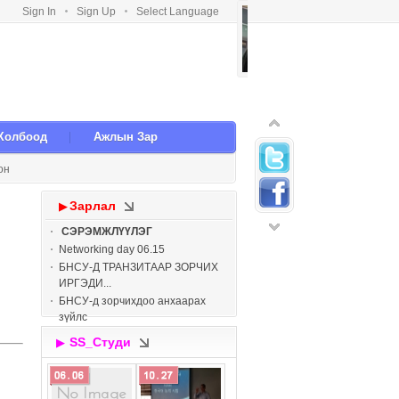
Sign In
Sign Up
Select Language
 Холбоод
Ажлын Зар
он
Зарлал
▶
СЭРЭМЖЛҮҮЛЭГ
Networking day 06.15
БНСУ-Д ТРАНЗИТААР ЗОРЧИХ
ИРГЭДИ...
БНСУ-д зорчихдоо анхаарах
зүйлс
БНСУ-ЫН КАНВӨН МУЖИД
SS_Студи
▶
ОРШИН СУУГ...