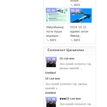
болон ...
МИX
more
more
Имгрэйшинд
2019. 10. 21
нутаг буцах
өдрөөс эхлэн
мэдэгдэл...
Өмнөд...
МИХ
МИX
Солонгост Цагаачлаx
10 сая вон
Энэ хүний ​​солонгос гэр,
ажлын хаягийг ...
more
Untitled
10 сая вон
Энэ хүний ​​солонгос гэр, ажлын
хаягийг х...
Untitled
◆◆◆10 сая вон
Энэ хүний ​​солонгос гэр,