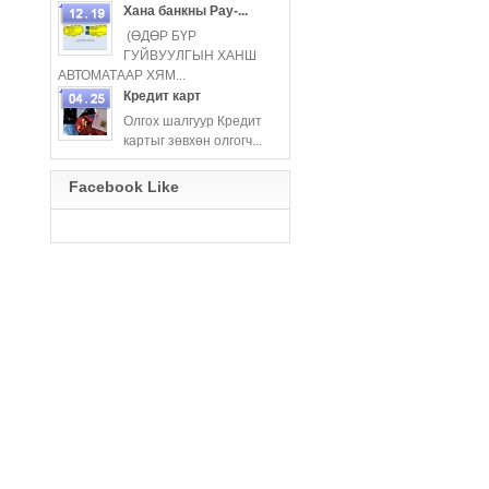
Хана банкны Pay-...
(ӨДӨР БҮР
ГУЙВУУЛГЫН ХАНШ
more
АВТОМАТААР ХЯМ...
Кредит карт
Олгох шалгуур Кредит
картыг зөвхөн олгогч...
more
Facebook Like