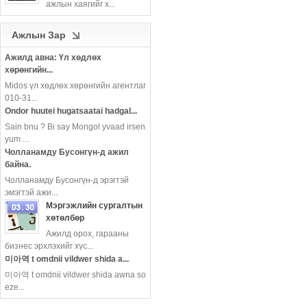
ажлын хаягийг х...
more
Ажлын Зар
Ажилд авна: Үл хөдлөх
хөрөнгийн...
Midos үл хөдлөх хөрөнгийн агентлаг
010-31...
Ondor huutei hugatsaatai hadgal...
Sain bnu ? Bi say Mongol yvaad irsen
yum ...
Чолланамду Бусонгүн-д ажил
байна.
Чолланамду Бусонгүн-д эрэгтэй
эмэгтэй ажи...
Мэргэжлийн сургалтын
хөтөлбөр
Ажилд орох, гарааны
more
бизнес эрхлэхийг хүс...
미아역 t omdnii vildwer shida a...
미아역 t omdnii vildwer shida awna so
eze...