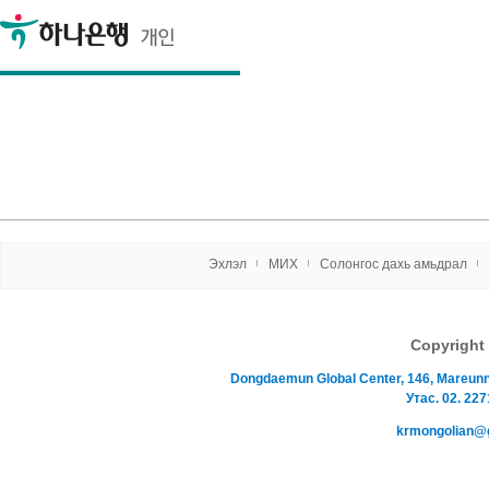
Эxлэл
МИX
Солонгос даxь амьдрал
Copyrigh
Dongdaemun Global Center, 146, Mareu
Утас. 02. 227
krmongolian@gma