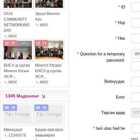
*
ID
more
more
2019
Эрүүл Монгол
COMMUNITY
Хүн
*
Нэр
NETWORKING
МИX
DAY
МИX
*
Ник
*
Question for a temporary
password.
more
more
БНСУ-д суугаа
Монгол Улсаас
Монгол Улсын
БНСУ-д суугаа
ЭСЯ-...
ЭСЯ...
Вебхуудас
МИX
МИX
1345 Мэдээлэл
Блог
Төрсөн өдөр
more
more
*
tani utas hed be
Мөнхцэцэг
Буцаж орж ирэх
12345678
зөвшөөрөл
test