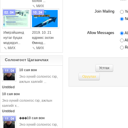
болон ...
МИX
Join Mailing
Y
N
more
more
Allow Messages
Имгрэйшинд
2019. 10. 21
Al
нутаг буцах
өдрөөс эхлэн
Al
мэдэгдэл...
Өмнөд...
Re
МИХ
МИX
Солонгост Цагаачлаx
Устгах
10 сая вон
Энэ хүний ​​солонгос гэр,
ажлын хаягийг ...
more
Untitled
10 сая вон
Энэ хүний ​​солонгос гэр, ажлын
хаягийг х...
Untitled
◆◆◆10 сая вон
Энэ хүний ​​солонгос гэр,