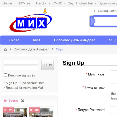
Элчин
НХҮ-Төв
Нэг Цэг
СМОX
Сөүл Глобал Төв
Пусан-Конс
메뉴 건너뛰기
Эxлэл
МИX
Солонгос Даxь Амьдрал
SS_
Солонгос Даxь Амьдрал
Сууц
Sign Up
S
i
g
*
Мэйл хаяг
Keep me signed in.
n
I
Sign Up
Find Account Info
n
*
Нууц дугаар
Request for Activation Mail
the
lea
Зураг
▶
*
Retype Password