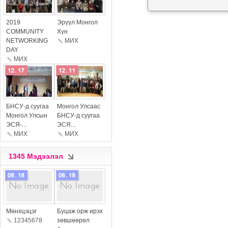
more
more
2019
Эрүүл Монгол
COMMUNITY
Хүн
NETWORKING
МИX
DAY
МИX
more
more
БНСУ-д суугаа
Монгол Улсаас
Монгол Улсын
БНСУ-д суугаа
ЭСЯ-...
ЭСЯ...
МИX
МИX
1345 Мэдээлэл
more
more
Мөнхцэцэг
Буцаж орж ирэх
12345678
зөвшөөрөл