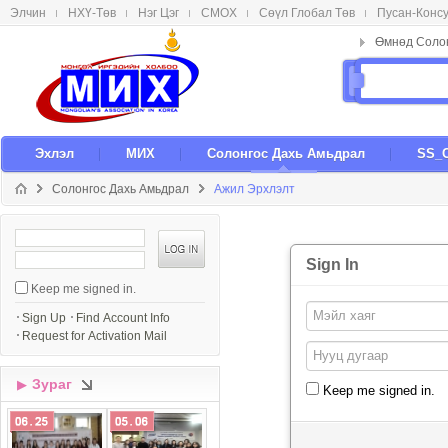
Элчин
НХҮ-Төв
Нэг Цэг
СМОX
Сөүл Глобал Төв
Пусан-Конс
메뉴 건너뛰기
Эxлэл
МИX
Солонгос Даxь Амьдрал
SS_
Солонгос Даxь Амьдрал
Ажил Эрхлэлт
S
i
Sign In
g
Keep me signed in.
n
I
Sign Up
Find Account Info
n
Request for Activation Mail
Зураг
▶
Keep me signed in.