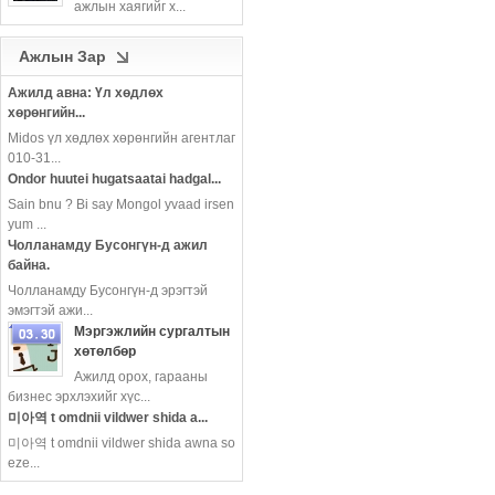
ажлын хаягийг х...
more
Ажлын Зар
Ажилд авна: Үл хөдлөх
хөрөнгийн...
Midos үл хөдлөх хөрөнгийн агентлаг
010-31...
Ondor huutei hugatsaatai hadgal...
Sain bnu ? Bi say Mongol yvaad irsen
yum ...
Чолланамду Бусонгүн-д ажил
байна.
Чолланамду Бусонгүн-д эрэгтэй
эмэгтэй ажи...
Мэргэжлийн сургалтын
хөтөлбөр
Ажилд орох, гарааны
more
бизнес эрхлэхийг хүс...
미아역 t omdnii vildwer shida a...
미아역 t omdnii vildwer shida awna so
eze...