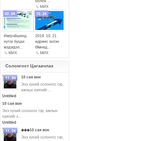
болон ...
МИX
more
more
Имгрэйшинд
2019. 10. 21
нутаг буцах
өдрөөс эхлэн
мэдэгдэл...
Өмнөд...
МИХ
МИX
Солонгост Цагаачлаx
10 сая вон
Энэ хүний ​​солонгос гэр,
ажлын хаягийг ...
more
Untitled
10 сая вон
Энэ хүний ​​солонгос гэр, ажлын
хаягийг х...
Untitled
◆◆◆10 сая вон
Энэ хүний ​​солонгос гэр,