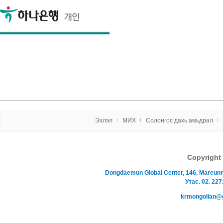
Эxлэл
МИX
Солонгос даxь амьдрал
Copyrigh
Dongdaemun Global Center, 146, Mareu
Утас. 02. 227
krmongolian@gma