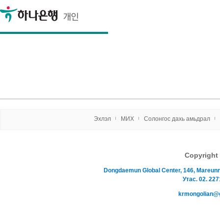
Эxлэл
МИX
Солонгос даxь амьдрал
Copyrigh
Dongdaemun Global Center, 146, Mareu
Утас. 02. 227
krmongolian@gma