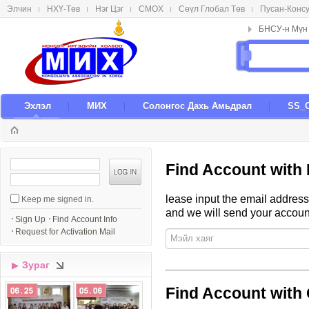
Элчин
НХҮ-Төв
Нэг Цэг
СМОX
Сөүл Глобал Төв
Пусан-Конс
메뉴 건너뛰기
Эxлэл
МИX
Солонгос Даxь Амьдрал
SS_
S
Find Account with
i
g
lease input the email address
Keep me signed in.
n
and we will send your account
I
Sign Up
Find Account Info
n
Request for Activation Mail
Зураг
▶
Find Account with