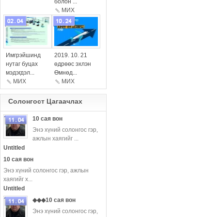
болон ...
МИX
more
more
Имгрэйшинд
2019. 10. 21
нутаг буцах
өдрөөс эхлэн
мэдэгдэл...
Өмнөд...
МИХ
МИX
Солонгост Цагаачлаx
10 сая вон
Энэ хүний ​​солонгос гэр,
ажлын хаягийг ...
more
Untitled
10 сая вон
Энэ хүний ​​солонгос гэр, ажлын
хаягийг х...
Untitled
◆◆◆10 сая вон
Энэ хүний ​​солонгос гэр,