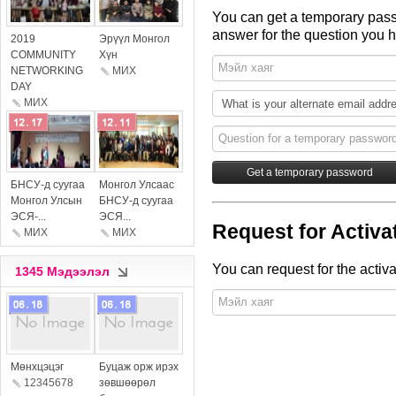
You can get a temporary pass
more
more
answer for the question you h
2019
Эрүүл Монгол
COMMUNITY
Хүн
NETWORKING
МИX
DAY
МИX
more
more
БНСУ-д суугаа
Монгол Улсаас
Монгол Улсын
БНСУ-д суугаа
ЭСЯ-...
ЭСЯ...
Request for Activa
МИX
МИX
You can request for the activa
1345 Мэдээлэл
more
more
Мөнхцэцэг
Буцаж орж ирэх
12345678
зөвшөөрөл