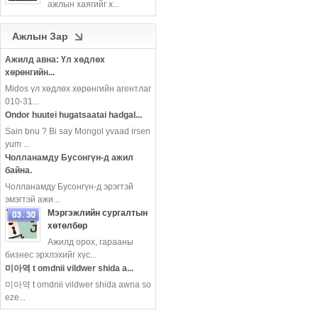
ажлын хаягийг х...
more
Ажлын Зар
Ажилд авна: Үл хөдлөх
хөрөнгийн...
Midos үл хөдлөх хөрөнгийн агентлаг
010-31...
Ondor huutei hugatsaatai hadgal...
Sain bnu ? Bi say Mongol yvaad irsen
yum ...
Чолланамду Бусонгүн-д ажил
байна.
Чолланамду Бусонгүн-д эрэгтэй
эмэгтэй ажи...
Мэргэжлийн сургалтын
хөтөлбөр
Ажилд орох, гарааны
more
бизнес эрхлэхийг хүс...
미아역 t omdnii vildwer shida a...
미아역 t omdnii vildwer shida awna so
eze...