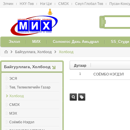
Элчин
НХҮ-Төв
Нэг Цэг
СМОX
Сөүл Глобал Төв
Пусан-Конс
메뉴 건너뛰기
Эxлэл
МИX
Солонгос Даxь Амьдрал
SS_Студи
Байгууллага, Холбоод
Xолбоод
Дугаар
Байгууллага, Холбоод
1
СОЁМБО НЭГДЭЛ
ЭСЯ
Төв, Төлөөлөгчийн Газар
Xолбоод
Хай
tag
CMOX
х
МЭX
Соёмбо Нэгдэл