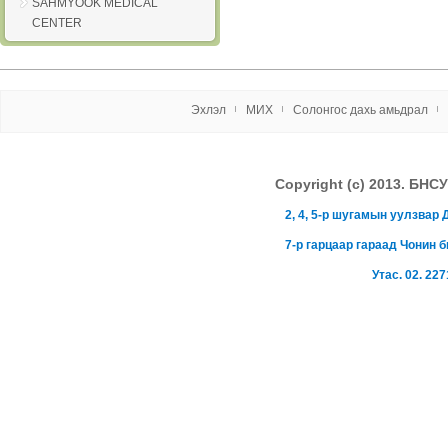
SAHMYOOK MEDICAL
CENTER
Эxлэл
МИX
Солонгос даxь амьдрал
Copyright (c) 2013. 
2, 4, 5-р шугамын уулзва
7-р гарцаар гараад Чонин 
Утас. 02. 227
mgl