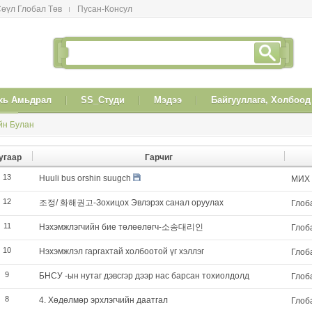
өүл Глобал Төв
Пусан-Консул
xь Амьдрал
SS_Студи
Мэдээ
Байгууллага, Холбоод
йн Булан
угаар
Гарчиг
13
Huuli bus orshin suugch
МИX
12
조정/ 화해권고-Зохицох Эвлэрэх санал оруулах
Глоб
11
Нэхэмжлэгчийн бие төлөөлөгч-소송대리인
Глоб
10
Нэхэмжлэл гаргахтай холбоотой үг хэллэг
Глоб
9
БНСУ -ын нутаг дэвсгэр дээр нас барсан тохиолдолд
Глоб
8
4. Хөдөлмөр эрхлэгчийн даатгал
Глоб