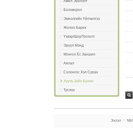
Ажил Эрхлэлт
Боловсрол
Эмнэлгийн Үйлчилгээ
Жолоо Барих
Үзвэр/Шоу/Тоглолт
Эрүүл Мэнд
Монгол Ёс Заншил
Аялал
Солонгос Хэл Сурах
Хууль Зүйн Булан
Туслаx
Хай
х
Эxлэл
МИ