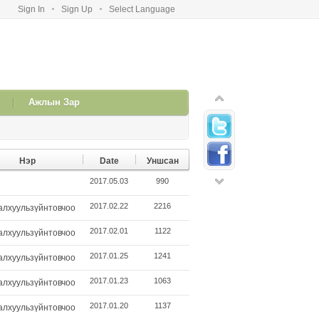
Sign In
Sign Up
Select Language
Ажлын Зар
Нэр
Date
Уншсан
2017.05.03
990
2017.02.22
2216
алхуульзүйнтовчоо
2017.02.01
1122
алхуульзүйнтовчоо
2017.01.25
1241
алхуульзүйнтовчоо
2017.01.23
1063
алхуульзүйнтовчоо
2017.01.20
1137
алхуульзүйнтовчоо