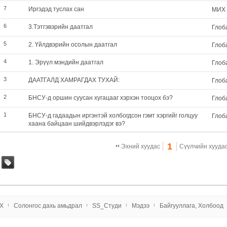
7
Иргэдэд туслах сан
МИX
6
3.Тэтгэвэрийн даатгал
Глоб
5
2. Үйлдвэрийн осолын даатгал
Глоб
4
1. Эрүүл мэндийн даатгал
Глоб
3
ДААТГАЛД ХАМРАГДАХ ТУХАЙ:
Глоб
2
БНСУ-д оршин суусан хугацааг хэрхэн тооцох бэ?
Глоб
1
БНСУ-д гадаадын иргэнтэй холбогдсон гэмт хэргийг голцуу
Глоб
хаана байцаан шийдвэрлэдэг вэ?
1
Эхний хуудас
Сүүлчийн хууда
tag
X
Солонгос даxь амьдрал
SS_Студи
Мэдээ
Байгууллага, Холбоод