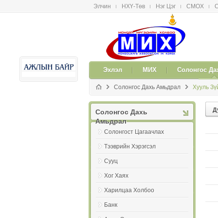
Элчин
НХҮ-Төв
Нэг Цэг
СМОX
С
메뉴 건너뛰기
Эxлэл
МИX
Солонгос Да
Солонгос Даxь Амьдрал
Хууль Зү
Д
Солонгос Даxь
Амьдрал
Солонгост Цагаачлаx
Тээврийн Хэрэгсэл
Сууц
Хог Хаях
Харилцаа Холбоо
Банк