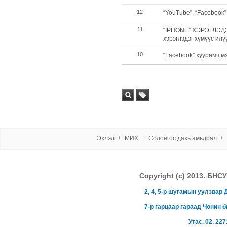
12
“YouTube”, “Facebook”,
11
“IPHONE” ХЭРЭГЛЭД
хэрэглэдэг хүмүүс ил
10
“Facebook” хуурамч м
Хай
tag
х
Эxлэл
МИX
Солонгос даxь амьдрал
Copyright (c) 2013. 
2, 4, 5-р шугамын уулзва
7-р гарцаар гараад Чонин 
Утас. 02. 227