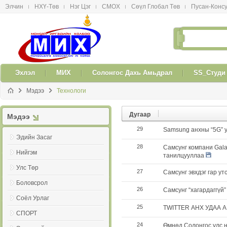
Элчин
НХҮ-Төв
Нэг Цэг
СМОX
Сөүл Глобал Төв
Пусан-Конс
메뉴 건너뛰기
Эxлэл
МИX
Солонгос Даxь Амьдрал
SS_Студи
Мэдээ
Технологи
Дугаар
Мэдээ
29
Samsung анхны “5G” у
Эдийн Засаг
28
Самсунг компани Gala
Нийгэм
танилцууллаа
Улс Төр
27
Самсунг эвхдэг гар у
Боловсрол
26
Самсунг “хагардаггүй
Соёл Урлаг
25
TWITTER АНХ УДАА
СПОРТ
24
Өмнөд Солонгос улс н