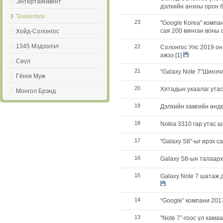
Энтертайнмент
дэлхийн анхны орон б
Технологи
23
"Google Korea" компа
сая 200 мянган воны
Хойд-Солонгос
1345 Мэдээлэл
22
Солонгос Улс 2019 он
ажээ
[1]
Сөүл
21
“Galaxy Note 7”Шинэчл
Гёнги Муж
20
Хятадын ухаалаг утас
Монгол Брэнд
19
Дэлхийн хамгийн өндө
18
Nokia 3310 гар утас 
17
"Galaxy S8"-ыг ирэх 
16
Galaxy S8-ын талаар
15
Galaxy Note 7 шатаж 
14
“Google” компани 2017
13
"Note 7”-гоос үл хама