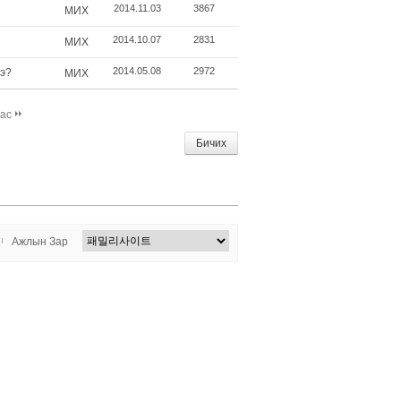
2014.11.03
3867
МИX
2014.10.07
2831
МИX
2014.05.08
2972
вэ?
МИX
дас
Бичих
Ажлын Зар