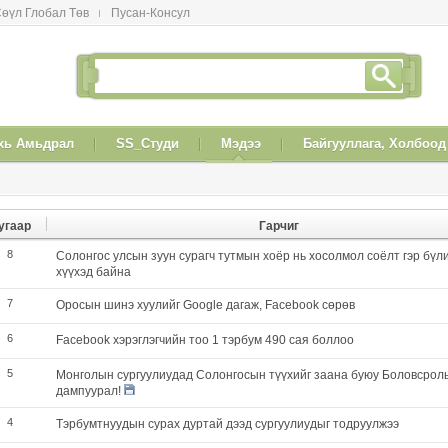
өүл Глобал Төв
Пусан-Консул
xь Амьдрал
SS_Студи
Мэдээ
Байгууллага, Холбоод
угаар
Гарчиг
8
Солонгос улсын зуун сурагч тутмын хоёр нь хосолмол соёлт гэр бүл
хүүхэд байна
7
Оросын шинэ хуулийг Google дагаж, Facebook сөрөв
6
Facebook хэрэглэгчийн тоо 1 тэрбум 490 сая боллоо
5
Монголын сургуулиудад Солонгосын түүхийг заана буюу Боловсрол
дампуурал!
4
Тэрбумтнуудын сурах дуртай дээд сургуулиудыг тодруулжээ