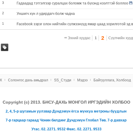
3
Гадаадад тэтгэлгээр суралцах боломж та бүхэнд нээлттэй боллоо
2
Уншигч хүн л удирдагч болж чадна
1
Facebook зэрэг олон нийтийн сүлжээнүүд ямар цаад зорилготой эд 
2
Эхний хуудас
1
Сүүлчийн хуу
tag
X
Солонгос даxь амьдрал
SS_Студи
Мэдээ
Байгууллага, Холбоод
Copyright (c) 2013. БНСУ-ДАХЬ МОНГОЛ ИРГЭДИЙН ХОЛБОО
2, 4, 5-р шугамын уулзвар Дундэмүн ёгса мүнхуа метроны буудлын
7-р гарцаар гараад Чонин билдинг Дундэмүн Глобал Төв.
7-р давхар
Утас. 02. 2271. 9532 Факс. 02. 2271. 9533