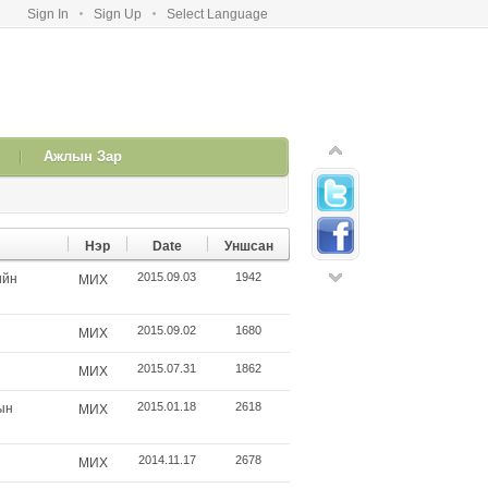
Sign In
Sign Up
Select Language
Ажлын Зар
Нэр
Date
Уншсан
2015.09.03
1942
ийн
МИX
2015.09.02
1680
МИX
2015.07.31
1862
МИX
2015.01.18
2618
ын
МИX
2014.11.17
2678
МИX