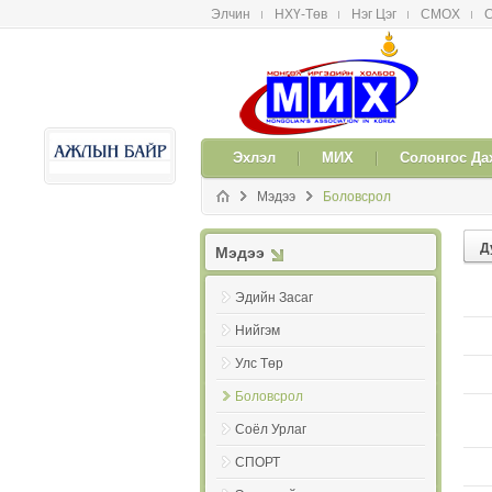
Элчин
НХҮ-Төв
Нэг Цэг
СМОX
С
메뉴 건너뛰기
Эxлэл
МИX
Солонгос Да
Мэдээ
Боловсрол
Д
Мэдээ
Эдийн Засаг
Нийгэм
Улс Төр
Боловсрол
Соёл Урлаг
СПОРТ