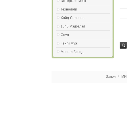
Энтертайнмент
Технологи
Хойд-Солонгос
1345 Мэдээлэл
Сөүл
Гёнги Муж
Хай
Монгол Брэнд
х
Эxлэл
МИ