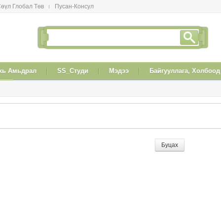
өүл Глобал Төв
Пусан-Консул
xь Амьдрал
SS_Студи
Мэдээ
Байгууллага, Холбоод
Буцах