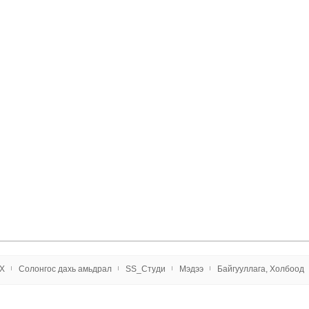
X
Солонгос даxь амьдрал
SS_Студи
Мэдээ
Байгууллага, Холбоод