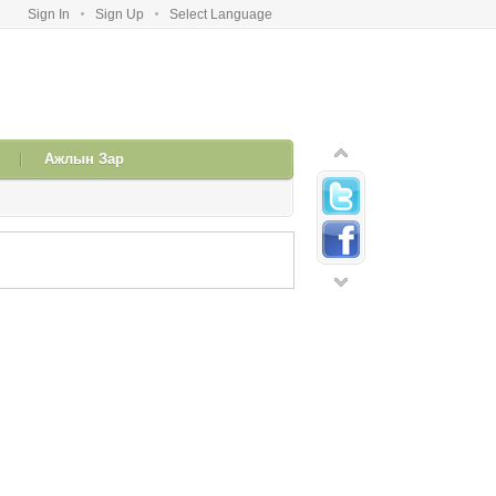
Sign In
Sign Up
Select Language
Ажлын Зар