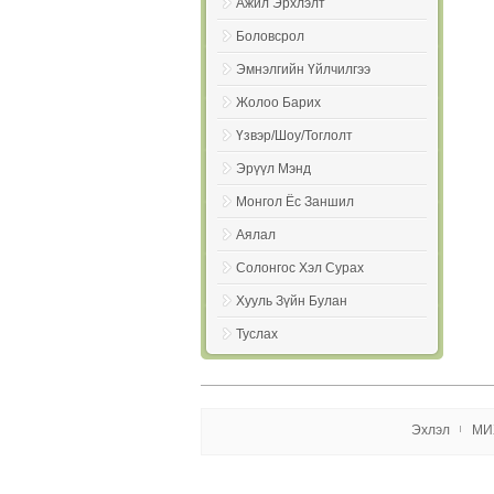
Ажил Эрхлэлт
Боловсрол
Эмнэлгийн Үйлчилгээ
Жолоо Барих
Үзвэр/Шоу/Тоглолт
Эрүүл Мэнд
Монгол Ёс Заншил
Аялал
Солонгос Хэл Сурах
Хууль Зүйн Булан
Туслаx
Эxлэл
МИ