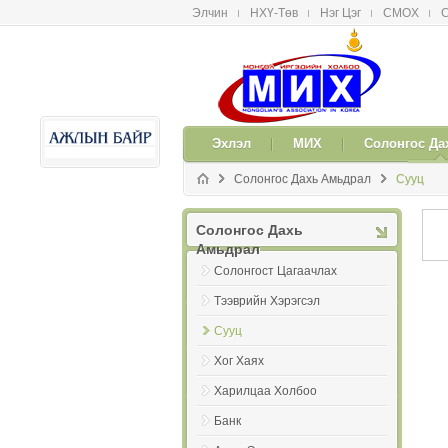
Элчин
НХҮ-Төв
Нэг Цэг
СМОX
С
메뉴 건너뛰기
Эxлэл
МИX
Солонгос Да
Солонгос Даxь Амьдрал
Сууц
Солонгос Даxь
Амьдрал
Солонгост Цагаачлаx
Тээврийн Хэрэгсэл
Сууц
Хог Хаях
Харилцаа Холбоо
Банк