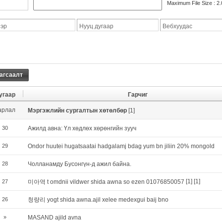
Maximum File Size : 2.
эр
Нууц дугаар
Вебхуудас
агсаалт
угаар
Гарчиг
арлал
Мэргэжлийн сургалтын хөтөлбөр
[1]
30
Ажилд авна: Үл хөдлөх хөрөнгийн зууч
29
Ondor huutei hugatsaatai hadgalamj bdag yum bn jiliin 20% mongold
28
Чолланамду Бусонгүн-д ажил байна.
[1]
[1]
27
미아역 t omdnii vildwer shida awna so ezen 01076850057
26
청량리 yogt shida awna.ajil xelee medexgui baij bno
»
MASAND ajild avna