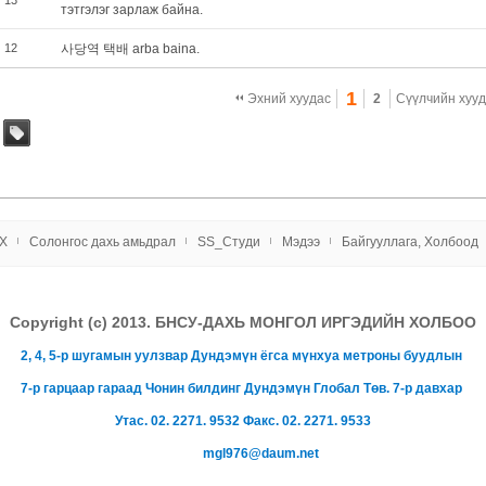
13
тэтгэлэг зарлаж байна.
12
사당역 택배 arba baina.
1
Эхний хуудас
2
Сүүлчийн хуу
tag
X
Солонгос даxь амьдрал
SS_Студи
Мэдээ
Байгууллага, Холбоод
Copyright (c) 2013. БНСУ-ДАХЬ МОНГОЛ ИРГЭДИЙН ХОЛБОО
2, 4, 5-р шугамын уулзвар Дундэмүн ёгса мүнхуа метроны буудлын
7-р гарцаар гараад Чонин билдинг Дундэмүн Глобал Төв.
7-р давхар
Утас. 02. 2271. 9532 Факс. 02. 2271. 9533
mgl976@daum.net