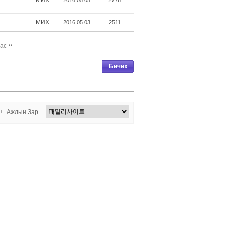
МИX
2016.05.05
2776
МИX
2016.05.03
2511
дас
Бичих
Ажлын Зар