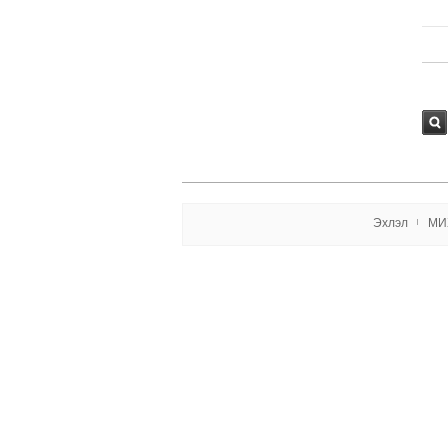
Хай
х
Эxлэл
МИ