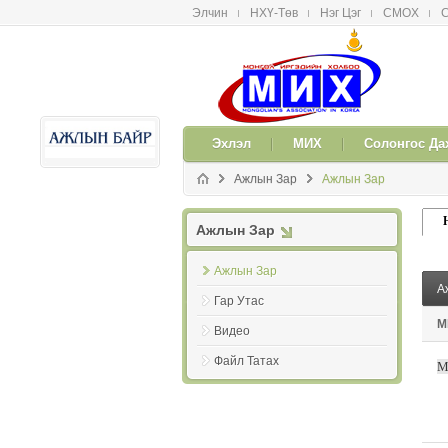
Элчин
НХҮ-Төв
Нэг Цэг
СМОX
С
메뉴 건너뛰기
Эxлэл
МИX
Солонгос Да
Ажлын Зар
Ажлын Зар
Ажлын Зар
Ажлын Зар
А
Гар Утас
М
Видео
Файл Татах
M