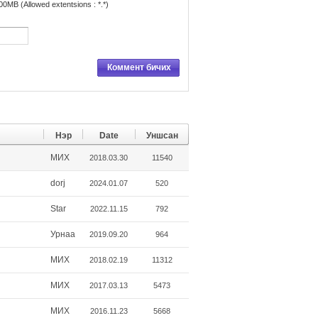
x
00MB (Allowed extentsions : *.*)
Коммент бичих
Нэр
Date
Уншсан
МИX
2018.03.30
11540
dorj
2024.01.07
520
Star
2022.11.15
792
Урнаа
2019.09.20
964
МИX
2018.02.19
11312
МИX
2017.03.13
5473
МИX
2016.11.23
5668