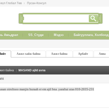
өүл Глобал Төв
Пусан-Консул
xь Амьдрал
SS_Студи
Мэдээ
Байгууллага, Холбоод
Нийт
Ажил хайж байна
Ажил байна
Арбайт
Авна
жил байна
MASAND ajild avna
ИX
asan oiroltsoo manjin huraah er em ajil bna .yaraltai utas 010-2035-231