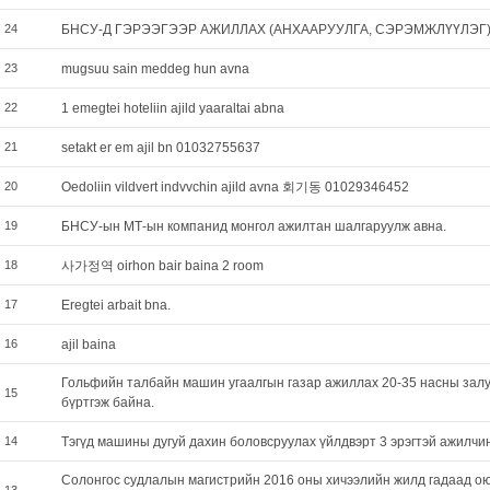
24
БНСУ-Д ГЭРЭЭГЭЭР АЖИЛЛАХ (АНХААРУУЛГА, СЭРЭМЖЛҮҮЛЭГ
23
mugsuu sain meddeg hun avna
22
1 emegtei hoteliin ajild yaaraltai abna
21
setakt er em ajil bn 01032755637
20
Oedoliin vildvert indvvchin ajild avna 회기동 01029346452
19
БНСУ-ын МТ-ын компанид монгол ажилтан шалгаруулж авна.
18
사가정역 oirhon bair baina 2 room
17
Eregtei arbait bna.
16
ajil baina
Гольфийн талбайн машин угаалгын газар ажиллах 20-35 насны зал
15
бүртгэж байна.
14
Тэгүд машины дугуй дахин боловсруулах үйлдвэрт 3 эрэгтэй ажилчин
Солонгос судлалын магистрийн 2016 оны хичээлийн жилд гадаад о