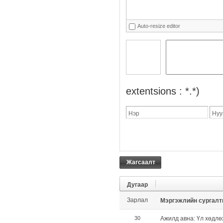
Auto-resize editor
extentsions : *.*)
Нэр
Нуу
Жагсаалт
Дугаар
Зарлал
Мэргэжлийн сургалт
30
Ажилд авна: Үл хөдлө