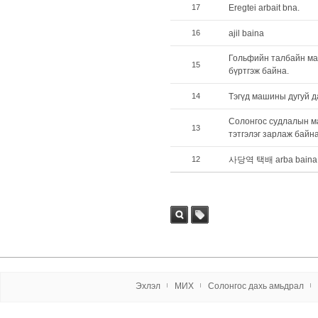
17
Eregtei arbait bna.
16
ajil baina
Гольфийн талбайн ма
15
бүртгэж байна.
14
Тэгүд машины дугуй д
Солонгос судлалын м
13
тэтгэлэг зарлаж байна
12
사당역 택배 arba baina
Хай
tag
х
Эxлэл
МИX
Солонгос даxь амьдрал