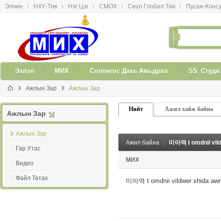
Элчин
НХҮ-Төв
Нэг Цэг
СМОX
Сөүл Глобал Төв
Пусан-Конс
메뉴 건너뛰기
Эxлэл
МИX
Солонгос Даxь Амьдрал
SS_Студи
Ажлын Зар
Ажлын Зар
Нийт
Ажил хайж байна
Ажлын Зар
Ажлын Зар
Ажил байна
미아역 t omdnii vil
Гар Утас
МИX
Видео
Файл Татах
미아역 t omdnii vildwer shida aw