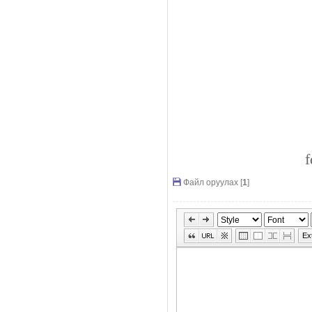
f
Файл оруулах [
1
]
Ex