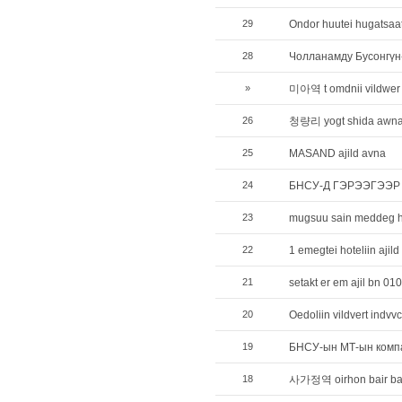
29
Ondor huutei hugatsaa
28
Чолланамду Бусонгүн
»
미아역 t omdnii vildwer
26
청량리 yogt shida awna.a
25
MASAND ajild avna
24
БНСУ-Д ГЭРЭЭГЭЭР
23
mugsuu sain meddeg 
22
1 emegtei hoteliin ajild
21
setakt er em ajil bn 0
20
Oedoliin vildvert ind
19
БНСУ-ын МТ-ын компа
18
사가정역 oirhon bair ba