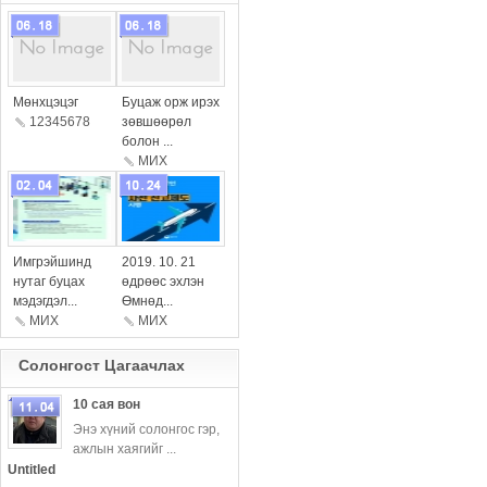
more
more
Мөнхцэцэг
Буцаж орж ирэх
12345678
зөвшөөрөл
болон ...
МИX
more
more
Имгрэйшинд
2019. 10. 21
нутаг буцах
өдрөөс эхлэн
мэдэгдэл...
Өмнөд...
МИХ
МИX
Солонгост Цагаачлаx
10 сая вон
Энэ хүний ​​солонгос гэр,
ажлын хаягийг ...
more
Untitled