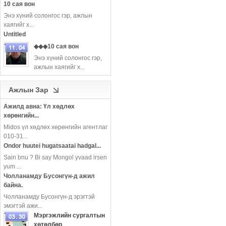
10 сая вон
Энэ хүний ​​солонгос гэр, ажлын
хаягийг х...
Untitled
◆◆◆10 сая вон
Энэ хүний ​​солонгос гэр,
ажлын хаягийг х...
more
Ажлын Зар
Ажилд авна: Үл хөдлөх
хөрөнгийн...
Midos үл хөдлөх хөрөнгийн агентлаг
010-31...
Ondor huutei hugatsaatai hadgal...
Sain bnu ? Bi say Mongol yvaad irsen
yum ...
Чолланамду Бусонгүн-д ажил
байна.
Чолланамду Бусонгүн-д эрэгтэй
эмэгтэй ажи...
Мэргэжлийн сургалтын
хөтөлбөр