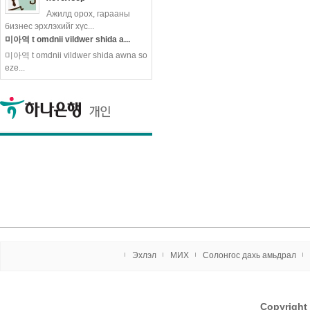
Ажилд орох, гарааны
more
бизнес эрхлэхийг хүс...
미아역 t omdnii vildwer shida a...
미아역 t omdnii vildwer shida awna so
eze...
Эxлэл
МИX
Солонгос даxь амьдрал
Copyrigh