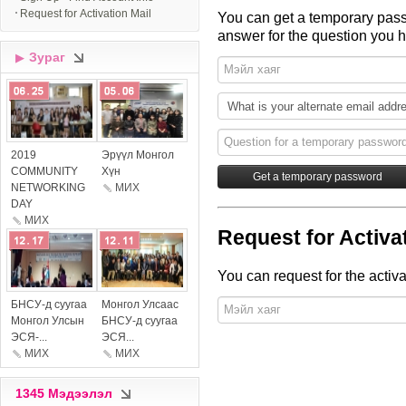
Request for Activation Mail
You can get a temporary pass
answer for the question you h
Зураг
▶
more
more
2019
Эрүүл Монгол
COMMUNITY
Хүн
NETWORKING
МИX
DAY
МИX
Request for Activa
You can request for the activa
more
more
БНСУ-д суугаа
Монгол Улсаас
Монгол Улсын
БНСУ-д суугаа
ЭСЯ-...
ЭСЯ...
МИX
МИX
1345 Мэдээлэл