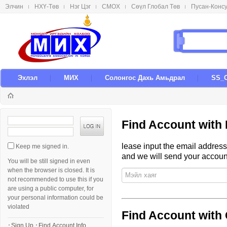
Элчин
НХҮ-Төв
Нэг Цэг
СМОX
Сөүл Глобал Төв
Пусан-Конс
메뉴 건너뛰기
Эxлэл
МИX
Солонгос Даxь Амьдрал
SS_
S
Find Account with
i
g
lease input the email address
Keep me signed in.
n
and we will send your account
I
You will be still signed in even
n
when the browser is closed. It is
not recommended to use this if you
are using a public computer, for
your personal information could be
violated
Find Account with
Sign Up
Find Account Info